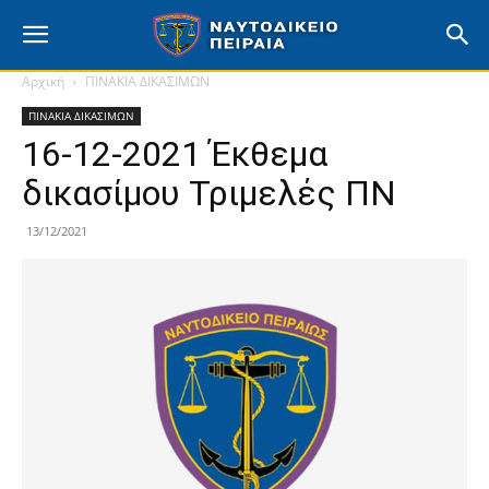
Ναυτοδικείο
Αρχική
ΠΙΝΑΚΙΑ ΔΙΚΑΣΙΜΩΝ
ΠΙΝΑΚΙΑ ΔΙΚΑΣΙΜΩΝ
Πειραιά
16-12-2021 Έκθεμα
δικασίμου Τριμελές ΠΝ
–
13/12/2021
Επίσημη
Ιστοσελίδα